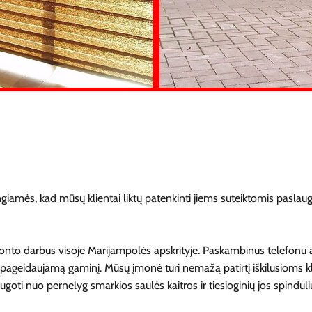
iamės, kad mūsų klientai liktų patenkinti jiems suteiktomis paslau
nto darbus visoje Marijampolės apskrityje. Paskambinus telefonu ar
kti pageidaujamą gaminį. Mūsų įmonė turi nemažą patirtį iškilusioms 
oti nuo pernelyg smarkios saulės kaitros ir tiesioginių jos spinduli