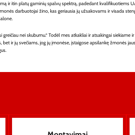
nkimą ir itin platų gaminių spalvų spektrą, padedant kvalifikuoti
 Įmonės darbuotojai žino, kas geriausia jų užsakovams ir visada stengi
salone.
i greičiau nei skubumu.“ Todėl mes atkakliai ir atsakingai siekiam
ms, bet ir jų svečiams, jog jų įmonėse, įstaigose apsilankę žmonės j
gus.
Montavimai