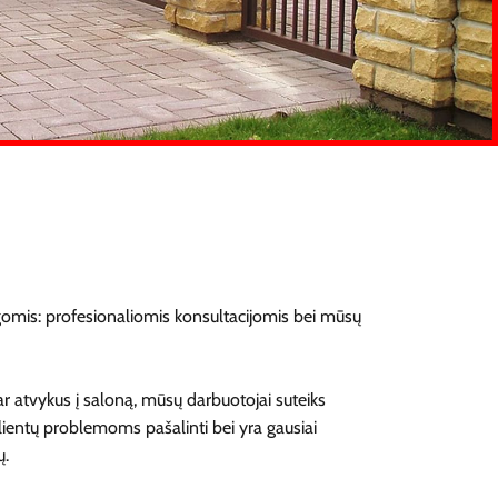
gomis: profesionaliomis konsultacijomis bei mūsų
 atvykus į saloną, mūsų darbuotojai suteiks
klientų problemoms pašalinti bei yra gausiai
ų.