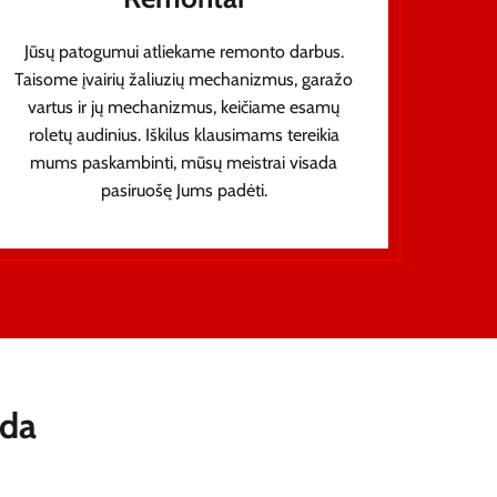
Jūsų patogumui atliekame remonto darbus.
Taisome įvairių žaliuzių mechanizmus, garažo
vartus ir jų mechanizmus, keičiame esamų
roletų audinius. Iškilus klausimams tereikia
mums paskambinti, mūsų meistrai visada
pasiruošę Jums padėti.
oda