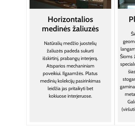
Horizontalios
P
medinės žaliuzės
Ši
geomet
Natūralių medžio juostelių
langam
žaliuzės padeda sukurti
Šioms 
išskirtinį, prabangų interjerą.
specialu
Atsparios mechaniniam
šia
poveikiui. Ilgaamžės. Platus
stogam
medinių kolekcijų pasirinkimas
gamina
leidžia jas pritaikyti bet
meta
kokiuose interjeruose.
Galė
(viršut