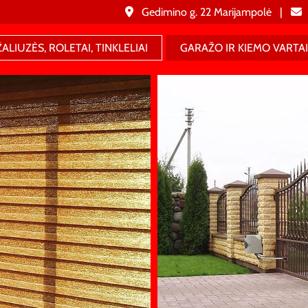
Gedimino g. 22 Marijampolė |


ŽALIUZĖS, ROLETAI, TINKLELIAI
GARAŽO IR KIEMO VARTA