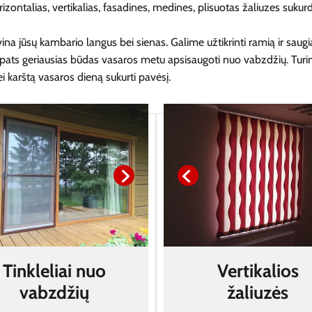
talias, vertikalias, fasadines, medines, plisuotas žaliuzes sukurd
na jūsų kambario langus bei sienas. Galime užtikrinti ramią ir sau
pats geriausias būdas vasaros metu apsisaugoti nuo vabzdžių. Turimas
i karštą vasaros dieną sukurti pavėsį.
Tinkleliai nuo
Vertikalios
vabzdžių
žaliuzės