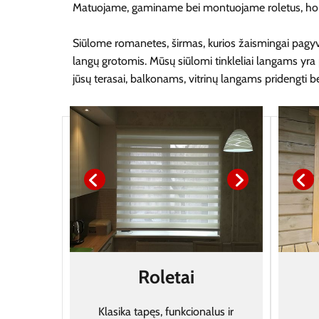
Matuojame, gaminame bei montuojame roletus, horizon
Siūlome romanetes, širmas, kurios žaismingai pagyvi
langų grotomis. Mūsų siūlomi tinkleliai langams yra 
jūsų terasai, balkonams, vitrinų langams pridengti be
Roletai
Klasika tapęs, funkcionalus ir