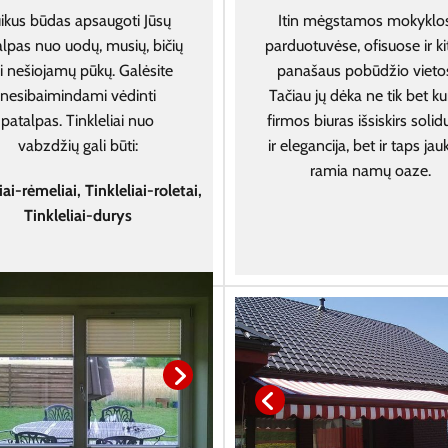
ikus būdas apsaugoti Jūsų
Itin mėgstamos mokyklos
lpas nuo uodų, musių, bičių
parduotuvėse, ofisuose ir k
i nešiojamų pūkų. Galėsite
panašaus pobūdžio vieto
nesibaimindami vėdinti
Tačiau jų dėka ne tik bet ku
patalpas. Tinkleliai nuo
firmos biuras išsiskirs soli
vabzdžių gali būti:
ir elegancija, bet ir taps jauk
ramia namų oaze.
iai-rėmeliai, Tinkleliai-roletai,
Tinkleliai-durys