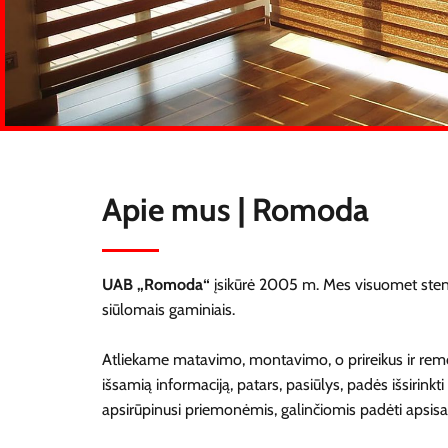
Apie mus | Romoda
UAB „Romoda“
įsikūrė 2005 m. Mes visuomet steng
siūlomais gaminiais.
Atliekame matavimo, montavimo, o prireikus ir remo
išsamią informaciją, patars, pasiūlys, padės išsirin
apsirūpinusi priemonėmis, galinčiomis padėti apsisaug