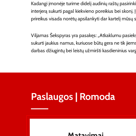
Kadangi įmonėje turime didelį audinių raštų pasiri
interjerą sukurti pagal kiekvieno poreikius bei skonį.
prireikus visada norėtų apsilankyti dar kartelį mūsų 
Viljamas Šekspyras yra pasakęs: „Atkaklumu pasieks
sukurti jaukius namus, kuriuose būtų gera ne tik jie
darbas džiugintų bei leistų užmiršti kasdieninius var
Paslaugos | Romoda
Matavimai