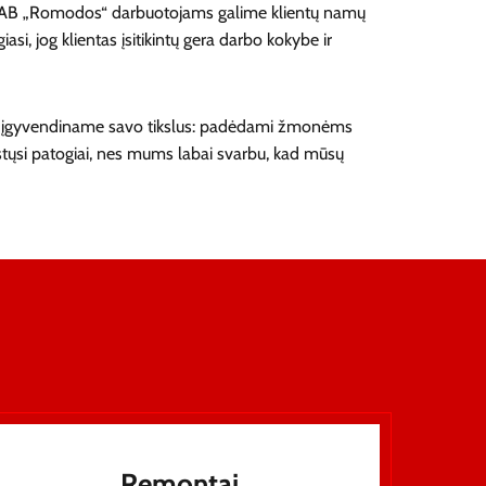
ems UAB „Romodos“ darbuotojams galime klientų namų
asi, jog klientas įsitikintų gera darbo kokybe ir
e ir įgyvendiname savo tikslus: padėdami žmonėms
austųsi patogiai, nes mums labai svarbu, kad mūsų
Remontai