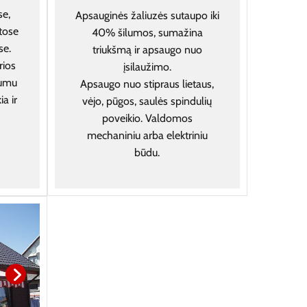
e,
Apsauginės žaliuzės sutaupo iki
itose
40% šilumos, sumažina
se.
triukšmą ir apsaugo nuo
rios
įsilaužimo.
dumu
Apsaugo nuo stipraus lietaus,
ia ir
vėjo, pūgos, saulės spindulių
poveikio. Valdomos
mechaniniu arba elektriniu
būdu.