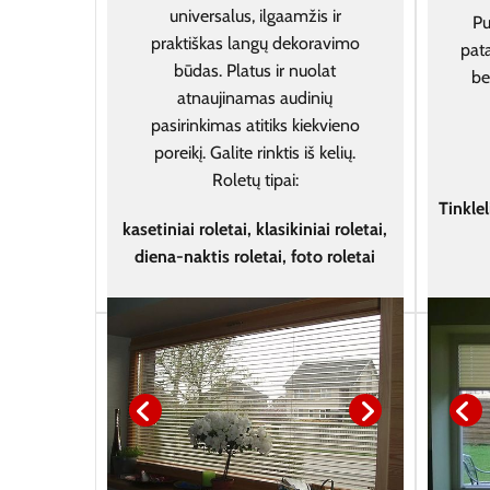
universalus, ilgaamžis ir
Pu
praktiškas langų dekoravimo
pata
būdas. Platus ir nuolat
be
atnaujinamas audinių
pasirinkimas atitiks kiekvieno
poreikį. Galite rinktis iš kelių.
Roletų tipai:
Tinklel
kasetiniai roletai, klasikiniai roletai,
diena-naktis roletai, foto roletai