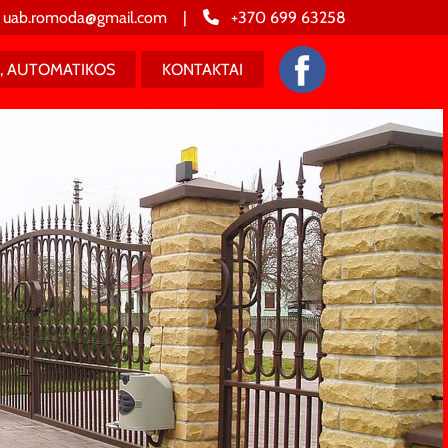
uab.romoda@gmail.com |
+370 699 63258

I, AUTOMATIKOS
KONTAKTAI