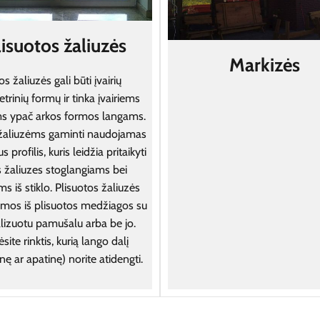
lisuotos žaliuzės
Markizės
os žaliuzės gali būti įvairių
rinių formų ir tinka įvairiems
s ypač arkos formos langams.
žaliuzėms gaminti naudojamas
s profilis, kuris leidžia pritaikyti
s žaliuzes stoglangiams bei
s iš stiklo. Plisuotos žaliuzės
mos iš plisuotos medžiagos su
lizuotu pamušalu arba be jo.
site rinktis, kurią lango dalį
inę ar apatinę) norite atidengti.