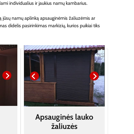
ami individualius ir jaukius namų kambarius.
gią jūsų namų aplinką apsauginėmis žaliuzėmis ar
 didelis pasirinkimas markizių, kurios puikiai tiks
Apsauginės lauko
žaliuzės